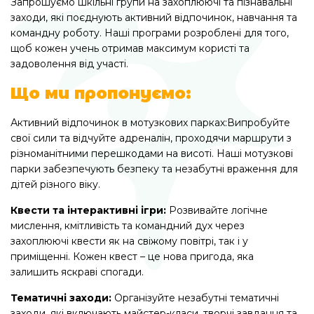
Запрошуємо шкільні групи на захоплюючі та пізнавальні
заходи, які поєднують активний відпочинок, навчання та
командну роботу. Наші програми розроблені для того,
щоб кожен учень отримав максимум користі та
задоволення від участі.
Що ми пропонуємо:
Активний відпочинок в мотузкових парках:Випробуйте
свої сили та відчуйте адреналін, проходячи маршрути з
різноманітними перешкодами на висоті. Наші мотузкові
парки забезпечують безпеку та незабутні враження для
дітей різного віку.
Квести та інтерактивні ігри:
Розвивайте логічне
мислення, кмітливість та командний дух через
захоплюючі квести як на свіжому повітрі, так і у
приміщенні. Кожен квест – це нова пригода, яка
залишить яскраві спогади.
Тематичні заходи:
Організуйте незабутні тематичні
заходи, які включають майстер-класи, творчі завдання та